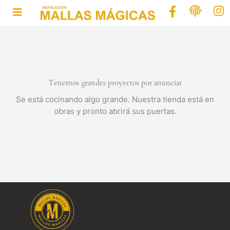
Ir
al
contenido
Tenemos grandes proyectos por anunciar
Se está cocinando algo grande. Nuestra tienda está en
obras y pronto abrirá sus puertas.