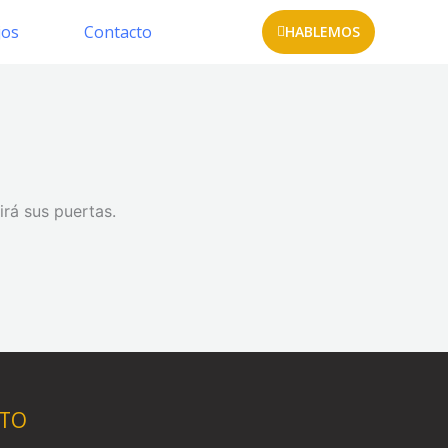
jos
Contacto
HABLEMOS
irá sus puertas.
TO