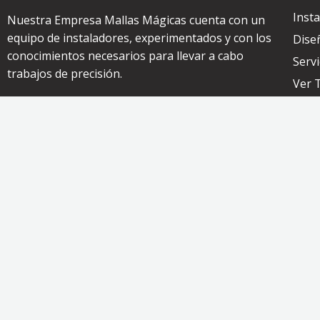
Inst
Nuestra Empresa Mallas Mágicas cuenta con un
equipo de instaladores, experimentados y con los
Dise
conocimientos necesarios para llevar a cabo
Servi
trabajos de precisión.
Ver 